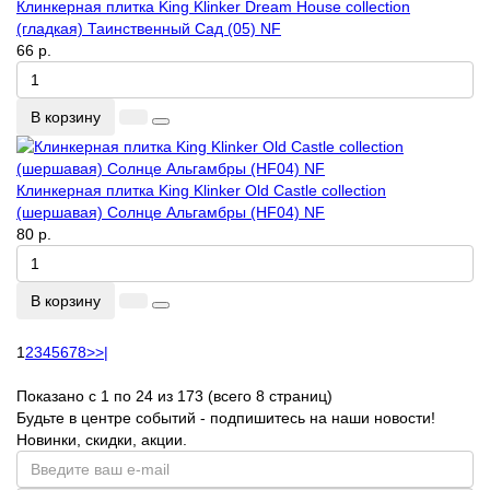
Клинкерная плитка King Klinker Dream House collection
(гладкая) Таинственный Сад (05) NF
66 р.
В корзину
Клинкерная плитка King Klinker Old Castle collection
(шершавая) Солнце Альгамбры (HF04) NF
80 р.
В корзину
1
2
3
4
5
6
7
8
>
>|
Показано с 1 по 24 из 173 (всего 8 страниц)
Будьте в центре событий - подпишитесь на наши новости!
Новинки, скидки, акции.