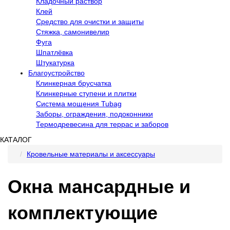
Кладочный раствор
Клей
Средство для очистки и защиты
Стяжка, самонивелир
Фуга
Шпатлёвка
Штукатурка
Благоустройство
Клинкерная брусчатка
Клинкерные ступени и плитки
Система мощения Tubag
Заборы, ограждения, подоконники
Термодревесина для террас и заборов
КАТАЛОГ
Кровельные материалы и аксессуары
Окна мансардные и
комплектующие