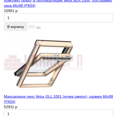
Комплект гидро- и теплоизоляции Velux BDX 2000, под размер
окна 66x98 (FK04)
15901 р.
В корзину
Мансардное окно Velux GLL 1061 (ручка сверху), размер 66x98
(FK04)
52911 р.