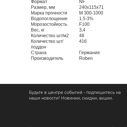
Формат
NF
Размер, мм
240x115x71
Марка прочности
M 300-1000
Водопоглощение
1.5-3%
Морозостойкость
F100
Вес, кг
3,4
Количество шт/м2
48
Количество шт/
416
поддон
Страна
Германия
Производитель
Roben
Будьте в центре событий - подпишитесь на
наши новости! Новинки, скидки, акции.