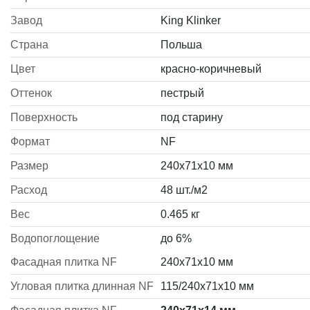
Завод
King Klinker
Страна
Польша
Цвет
красно-коричневый
Оттенок
пестрый
Поверхность
под старину
Формат
NF
Размер
240x71x10 мм
Расход
48 шт./м2
Вес
0.465 кг
Водопоглощение
до 6%
Фасадная плитка
N
F
240x71x10 мм
Угловая плитка длинная
N
F
115/240x71x10 мм